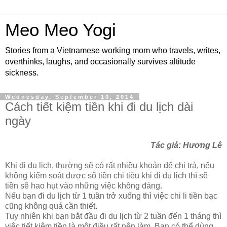
Meo Meo Yogi
Stories from a Vietnamese working mom who travels, writes,
overthinks, laughs, and occasionally survives altitude
sickness.
Wednesday, September 10, 2014
Cách tiết kiệm tiền khi đi du lịch dài
ngày
Tác giả: Hương Lê
Khi đi du lịch, thường sẽ có rất nhiều khoản để chi trả, nếu
không kiểm soát được số tiền chi tiêu khi đi du lịch thì sẽ
tiền sẽ hao hụt vào những việc không đáng.
Nếu bạn đi du lịch từ 1 tuần trở xuống thì việc chi li tiền bạc
cũng không quá cần thiết.
Tuy nhiên khi bạn bắt đầu đi du lịch từ 2 tuần đến 1 tháng thì
việc tiết kiệm tiền là một điều rất nên làm. Bạn có thể dùng