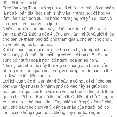
để biết thêm chi tiết.
Free Walking Tour thường được tổ chức bởi một số cá nhân
là người bản địa (học sinh, sinh viên, những người học và
làm liên quan đến du lịch hoặc những người yêu du lịch và
có nhiều kiến thức về du lịch)
Những người tourguide này sẽ tổ chức tour đi bộ quanh
thành phố (từ 2 tiếng đến 4 tiếng tùy thành phố) và giới thiệu
cho bạn về thành phố đó, chỗ thăm quan, chỗ ăn, chỗ chơi,
kể về phong tục tập quán....
Khi kết thúc tour, mọi người sẽ boa cho bạn tourguide bao
nhiêu tùy ý. Ở châu âu, mỗi người có thể boa từ 5 - 8 euro,
cũng có người boa ít hơn, có người boa nhiều hơn.
Những tour như thế này thường sẽ không dẫn bạn đi vào
những nơi tham quan nổi tiếng, vì những nơi đó bạn có thể
tự đi và sẽ tốn tiền vào cửa.
Lợi ích của việc đi tour như thế này là có người chỉ cho bạn
biết khu này khu kia ở thành phố đó việc này sẽ giúp cho
bạn biết sơ qua các khu vực để về sau bạn có thể tự đi thăm
quan chi tiết hơn. Bạn có thể hỏi bất kỳ điều gì: chỗ ăn ngon,
rẻ, chỗ chơi, chỗ mua sắm...Tuy nhiên những ý kiến về chỗ
ăn uống hay chỗ chơi và ý kiến cá nhân của người đó, có
thể nó sẽ không ngon hoặc không hay như bạn nghĩ.