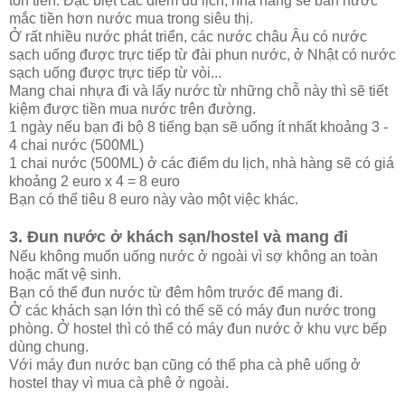
tốn tiền. Đặc biệt các điểm du lịch, nhà hàng sẽ bán nước
mắc tiền hơn nước mua trong siêu thị.
Ở rất nhiều nước phát triển, các nước châu Âu có nước
sạch uống được trực tiếp từ đài phun nước, ở Nhật có nước
sạch uống được trực tiếp từ vòi...
Mang chai nhựa đi và lấy nước từ những chỗ này thì sẽ tiết
kiệm được tiền mua nước trên đường.
1 ngày nếu bạn đi bộ 8 tiếng bạn sẽ uống ít nhất khoảng 3 -
4 chai nước (500ML)
1 chai nước (500ML) ở các điểm du lịch, nhà hàng sẽ có giá
khoảng 2 euro x 4 = 8 euro
Bạn có thể tiêu 8 euro này vào một việc khác.
3. Đun nước ở khách sạn/hostel và mang đi
Nếu không muốn uống nước ở ngoài vì sợ không an toàn
hoặc mất vệ sinh.
Bạn có thể đun nước từ đêm hôm trước để mang đi.
Ở các khách sạn lớn thì có thể sẽ có máy đun nước trong
phòng. Ở hostel thì có thể có máy đun nước ở khu vực bếp
dùng chung.
Với máy đun nước bạn cũng có thể pha cà phê uống ở
hostel thay vì mua cà phê ở ngoài.