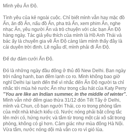
Mình yêu Ấn Độ.
Tình yêu của kẻ ngoài cuộc. Chỉ biết mình vẫn hay mặc đồ
Ấn, ăn đồ Ấn, nấu đồ Ấn, pha trà Ấn, xem phim Ấn, nghe
nhạc Ấn, yêu người Ấn và trò chuyện với các bạn Ấn Độ
hàng ngày. Tác giả yêu thích của mình là Hồ Anh Thái và
bác ấy là chuyên gia về Ấn Độ càng làm mình thấy đây là
cái duyên trời định. Lẽ ngẫu dĩ, mình phải đi Ấn Độ.
Để dự đám cưới Ấn Độ.
Đó là những ngày đầu đông ở thủ đô New Delhi. Ban ngày
trời nắng hanh, ban đêm lạnh co ro. Mình không bao giờ
nghĩ Delhi lại lạnh đến thế vì nhắc đến Ấn Độ người ta chỉ
nhắc tới mùa hè nước Ấn như trong câu hát của Katy Perry
"You are like an Indian summer, in the middle of winter".
Mình vẫn nhớ đêm giao thừa 31/12 đón Tết Tây ở Delhi,
mình và Chun, cô bạn người Thái, co ro trong phòng tắm
của một nhà khách kiểu cũ. Nước nóng phải bật công tắc
lên mới có, hứng nước và tắm từ trong một cái xô sắt trong
phòng, không có gì hơn. Cảm giác như mùa đông Hà Nội.
Vừa tắm, nước nóng dội mà vẫn co ro vì gió lùa.