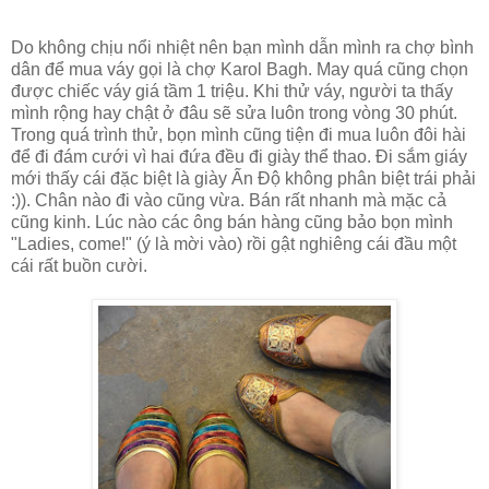
Do không chịu nổi nhiệt nên bạn mình dẫn mình ra chợ bình
dân để mua váy gọi là chợ Karol Bagh. May quá cũng chọn
được chiếc váy giá tầm 1 triệu. Khi thử váy, người ta thấy
mình rộng hay chật ở đâu sẽ sửa luôn trong vòng 30 phút.
Trong quá trình thử, bọn mình cũng tiện đi mua luôn đôi hài
để đi đám cưới vì hai đứa đều đi giày thể thao. Đi sắm giáy
mới thấy cái đặc biệt là giày Ấn Độ không phân biệt trái phải
:)). Chân nào đi vào cũng vừa. Bán rất nhanh mà mặc cả
cũng kinh. Lúc nào các ông bán hàng cũng bảo bọn mình
"Ladies, come!" (ý là mời vào) rồi gật nghiêng cái đầu một
cái rất buồn cười.