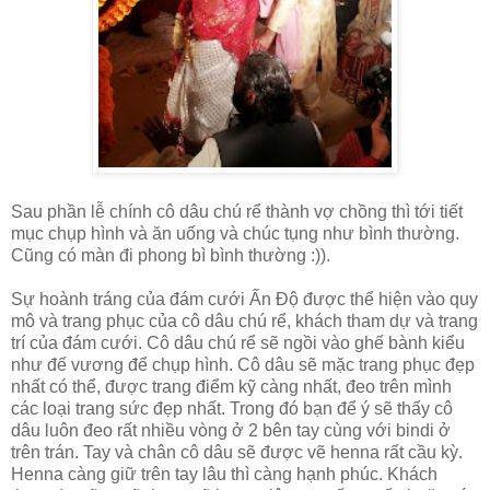
Sau phần lễ chính cô dâu chú rể thành vợ chồng thì tới tiết
mục chụp hình và ăn uống và chúc tụng như bình thường.
Cũng có màn đi phong bì bình thường :)).
Sự hoành tráng của đám cưới Ấn Độ được thể hiện vào quy
mô và trang phục của cô dâu chú rể, khách tham dự và trang
trí của đám cưới. Cô dâu chú rể sẽ ngồi vào ghế bành kiểu
như đế vương để chụp hình. Cô dâu sẽ mặc trang phục đẹp
nhất có thể, được trang điểm kỹ càng nhất, đeo trên mình
các loại trang sức đẹp nhất. Trong đó bạn để ý sẽ thấy cô
dâu luôn đeo rất nhiều vòng ở 2 bên tay cùng với bindi ở
trên trán. Tay và chân cô dâu sẽ được vẽ henna rất cầu kỳ.
Henna càng giữ trên tay lâu thì càng hạnh phúc. Khách