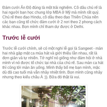
Đám cưới Ấn Độ đúng là một trải nghiệm. Cô dâu chú rể là
hai người bạn học chung lớp MBA ở Mỹ mà mình rất quý.
Chú rể theo đạo Hindu, cô dâu theo đạo Thiên Chúa nên
các bạn cũng tổ chức đám cưới ở 2 nơi theo 2 phong cách
khác nhau. Bọn mình chỉ tham dự được ở Delhi.
Trước lễ cưới
Trước lễ cưới chính, sẽ có một nghi lễ gọi là Sangeet - màn
hai nhà gặp mặt ca múa hát và giới thiệu lẫn nhau, rất là
đơn giản và tự nhiên. Tớ nghĩ nó giống như đám hỏi ở nhà
mình vì nó được tổ chức tại nhà của chú rể. Sau màn ca hát
thì cũng tới màn ăn uống. Mình thấy bố mẹ bạn mình, mặc
dù đã cao tuổi mà vẫn nhảy nhiệt tình. Bọn mình cũng nhảy
nhưng theo kiểu châu Á :)). Bữa đó thật là vui.