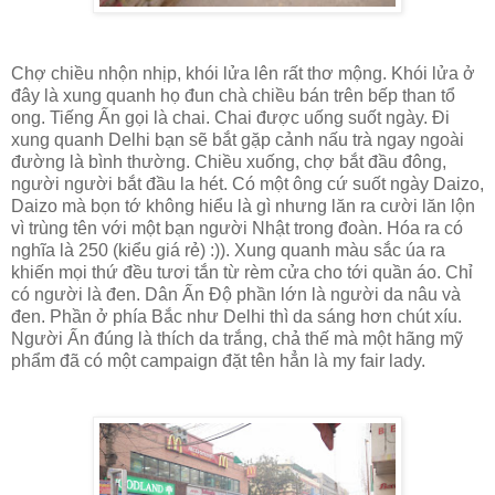
Chợ chiều nhộn nhịp, khói lửa lên rất thơ mộng. Khói lửa ở
đây là xung quanh họ đun chà chiều bán trên bếp than tổ
ong. Tiếng Ấn gọi là chai. Chai được uống suốt ngày. Đi
xung quanh Delhi bạn sẽ bắt gặp cảnh nấu trà ngay ngoài
đường là bình thường. Chiều xuống, chợ bắt đầu đông,
người người bắt đầu la hét. Có một ông cứ suốt ngày Daizo,
Daizo mà bọn tớ không hiểu là gì nhưng lăn ra cười lăn lộn
vì trùng tên với một bạn người Nhật trong đoàn. Hóa ra có
nghĩa là 250 (kiểu giá rẻ) :)). Xung quanh màu sắc úa ra
khiến mọi thứ đều tươi tắn từ rèm cửa cho tới quần áo. Chỉ
có người là đen. Dân Ấn Độ phần lớn là người da nâu và
đen. Phần ở phía Bắc như Delhi thì da sáng hơn chút xíu.
Người Ấn đúng là thích da trắng, chả thế mà một hãng mỹ
phẩm đã có một campaign đặt tên hẳn là my fair lady.