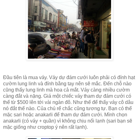
Đầu tiên là mua váy. Váy dự đám cưới luôn phải có đính hạt
cườm lung linh và đính bằng tay nên sẽ mắc. Đến chỗ nào
cũng thấy lung linh mà hoa cả mắt. Váy càng nhiều cườm
càng đắt và nặng. Giá một chiếc váy tham dự đám cưới có
thể từ $500 lên tới vài ngàn đô. Như thế để thấy váy cô dâu
nó đắt thế nào. Của chú rể chắc cũng tương tự. Bạn có thể
mặc sari hoặc anakarli để tham dự đám cưới. Mình chọn
anakarli (có váy + quần) vì không chịu nổi lạnh (sari bạn sẽ
mặc giống như croptop ý nên rất lạnh).