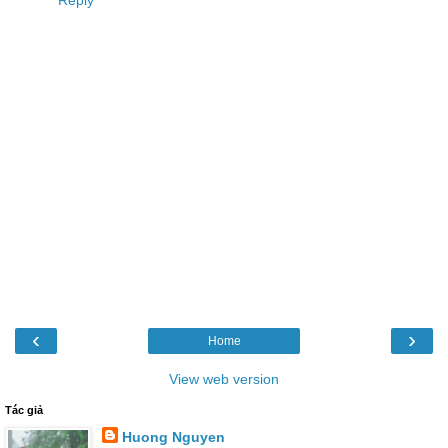
Reply
‹
›
Home
View web version
Tác giả
Huong Nguyen