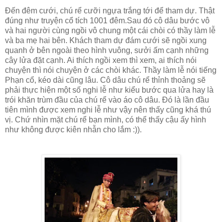
Đến đêm cưới, chú rể cưỡi ngựa trắng tới để tham dự. Thật
đúng như truyện cổ tích 1001 đêm.Sau đó cô dâu bước vô
và hai người cùng ngồi vô chung một cái chòi có thầy làm lễ
và ba mẹ hai bên. Khách tham dự đám cưới sẽ ngồi xung
quanh ở bên ngoài theo hình vuông, sưởi ấm cạnh những
cây lửa đặt cạnh. Ai thích ngồi xem thì xem, ai thích nói
chuyện thì nói chuyện ở các chòi khác. Thầy làm lễ nói tiếng
Phạn cổ, kéo dài cũng lâu. Cô dâu chú rể thỉnh thoảng sẽ
phải thực hiện một số nghi lễ như kiểu bước qua lửa hay là
trói khăn trùm đầu của chú rể vào áo cô dâu. Đó là lần đầu
tiên mình được xem nghi lễ như vậy nên thấy cũng khá thú
vị. Chứ nhìn mặt chú rể bạn mình, có thể thấy cậu ấy hình
như không được kiên nhẫn cho lắm :)).