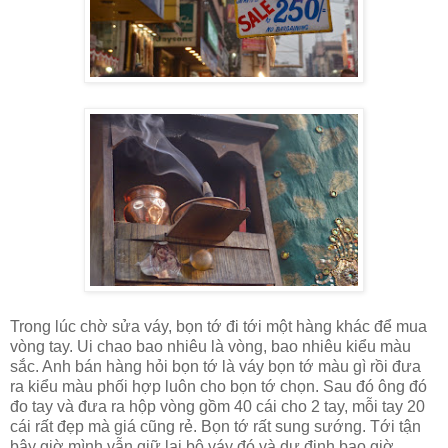
Trong lúc chờ sửa váy, bọn tớ đi tới một hàng khác để mua
vòng tay. Ui chao bao nhiêu là vòng, bao nhiêu kiểu màu
sắc. Anh bán hàng hỏi bọn tớ là váy bọn tớ màu gì rồi đưa
ra kiểu màu phối hợp luôn cho bọn tớ chọn. Sau đó ông đó
đo tay và đưa ra hộp vòng gồm 40 cái cho 2 tay, mỗi tay 20
cái rất đẹp mà giá cũng rẻ. Bọn tớ rất sung sướng. Tới tận
bây giờ mình vẫn giữ lại bộ váy đó và dự định bao giờ