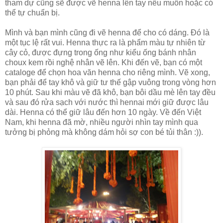
tham dự cũng sẽ được vẽ henna lên tay nếu muốn hoặc có
thể tự chuẩn bị.
Mình và bạn mình cũng đi vẽ henna để cho có dáng. Đó là
một tục lệ rất vui. Henna thực ra là phẩm màu tự nhiên từ
cây cỏ, được đựng trong ống như kiểu ống bánh nhân
choux kem rồi nghệ nhân vẽ lên. Khi đến vẽ, bạn có một
cataloge để chọn hoa văn henna cho riêng mình. Vẽ xong,
bạn phải để tay khô và giữ tư thế gập vuông trong vòng hơn
10 phút. Sau khi màu vẽ đã khô, bạn bôi dầu mè lên tay đều
và sau đó rửa sạch với nước thì hennai mới giữ được lâu
dài. Henna có thể giữ lâu đến hơn 10 ngày. Về đến Việt
Nam, khi henna đã mờ, nhiều người nhìn tay mình qua
tưởng bị phỏng mà không dám hỏi sợ con bé tủi thân :)).